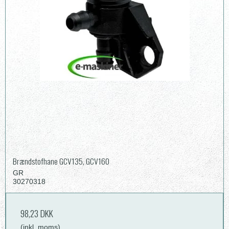
Brændstofhane GCV135, GCV160
GR
30270318
98,23 DKK
(inkl. moms)