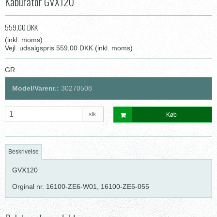
Kaburator GVX120
559,00 DKK
(inkl. moms)
Vejl. udsalgspris 559,00 DKK
(inkl. moms)
GR
Model/Varenr.:
30270508
stk.
Køb
Beskrivelse
GVX120
Orginal nr. 16100-ZE6-W01, 16100-ZE6-055