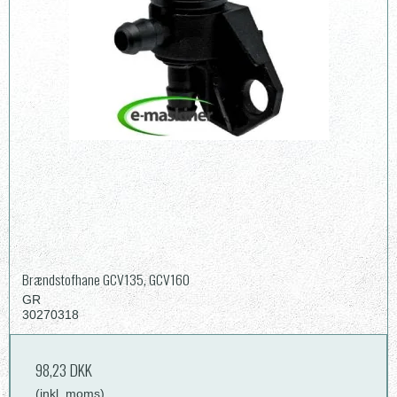
Brændstofhane GCV135, GCV160
GR
30270318
98,23 DKK
(inkl. moms)