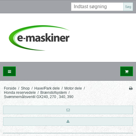
Søg
Forside
/
Shop
/
Have/Park dele
/
Motor dele
/
Honda reservedele
/
Brænstofsystem
/
Svømmernålsventil GX240, 270 , 340, 390