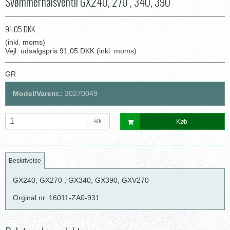
Svømmernålsventil GX240, 270 , 340, 390
91,05 DKK
(inkl. moms)
Vejl. udsalgspris 91,05 DKK
(inkl. moms)
GR
Model/Varenr.:
30270049
stk.
Køb
Beskrivelse
GX240, GX270 , GX340, GX390, GXV270
Orginal nr. 16011-ZA0-931