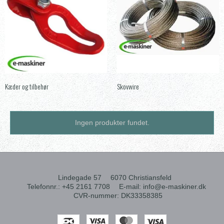
Kæder og tilbehør
Skovwire
Ingen produkter fundet.
Lindegade 57
6070 Christiansfeld
Telefonnr.
:
+45 2161 7708
E-mail
:
info@e-maskiner.dk
CVR-nummer
:
DK33358385